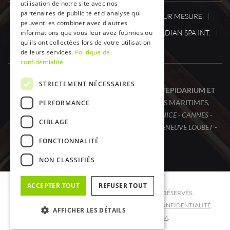
utilisation de notre site avec nos
partenaires de publicité et d'analyse qui
SPA ONE
SPA
SAUNA / HAMMAM SUR MESURE
peuvent les combiner avec d'autres
CABINESINFRAROUGE
informations que vous leur avez fournies ou
ACTUS.
CANADIAN SPA INT.
qu'ils ont collectées lors de votre utilisation
DÉSTOCKAGE
CONTACT
de leurs services.
Politique de
confidentialité
STRICTEMENT NÉCESSAIRES
SPA ONE, VOTRE SPÉCIALISTE SPA, SAUNA, TEPIDARIUM ET
CABINE INFRAROUGE (I.R.)
DANS LES ALPES MARITIMES,
PERFORMANCE
À
CAGNES SUR MER - SAINT PAUL DE VENCE - NICE - CANNES -
CIBLAGE
MONACO - EZE - SAINT LAURENT DU VAR - VILLENEUVE LOUBET -
ANTIBES - HAUTS DE CAGNES
FONCTIONNALITÉ
NON CLASSIFIÉS
ACCEPTER TOUT
REFUSER TOUT
© COPYRIGHT 2026 SPA ONE. TOUS DROITS RÉSERVÉS.
MENTIONS LÉGALES ET CRÉDITS
.
POLITIQUE DE CONFIDENTIALITÉ
.
AFFICHER LES DÉTAILS
CONCEPT ET RÉALISATION QUALIUM
.