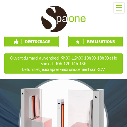
DÉSTOCKAGE
RÉALISATIONS
Ouvert du mardi au vendredi, 9h30-12h00 13h30-18h30 et le
samedi, 10h-12h 14h-18h
Le lundi et jeudi après-midi uniquement sur RDV