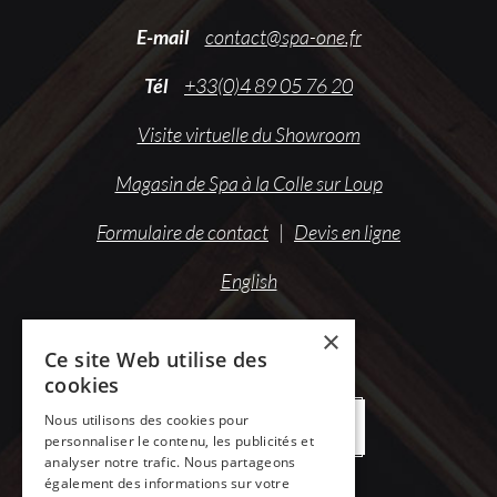
E-mail
contact@spa-one.fr
Tél
+33(0)4 89 05 76 20
Visite virtuelle du Showroom
Magasin de Spa à la Colle sur Loup
Formulaire de contact
|
Devis en ligne
English
×
Ce site Web utilise des
cookies
Nous utilisons des cookies pour
OFFRES DE DESTOCKAGE
personnaliser le contenu, les publicités et
analyser notre trafic. Nous partageons
également des informations sur votre