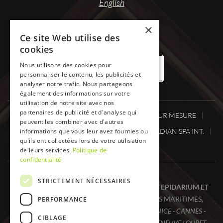
English
×
Ce site Web utilise des
cookies
Nous utilisons des cookies pour
OFFRES DE DESTOCKAGE
personnaliser le contenu, les publicités et
analyser notre trafic. Nous partageons
également des informations sur votre
utilisation de notre site avec nos
partenaires de publicité et d'analyse qui
SPA ONE
SPA
SAUNA / HAMMAM SUR MESURE
peuvent les combiner avec d'autres
CABINESINFRAROUGE
informations que vous leur avez fournies ou
ACTUS.
CANADIAN SPA INT.
qu'ils ont collectées lors de votre utilisation
DÉSTOCKAGE
CONTACT
de leurs services.
Politique de
confidentialité
STRICTEMENT NÉCESSAIRES
SPA ONE, VOTRE SPÉCIALISTE SPA, SAUNA, TEPIDARIUM ET
CABINE INFRAROUGE (I.R.)
DANS LES ALPES MARITIMES,
PERFORMANCE
À
CAGNES SUR MER - SAINT PAUL DE VENCE - NICE - CANNES -
CIBLAGE
MONACO - EZE - SAINT LAURENT DU VAR - VILLENEUVE LOUBET -