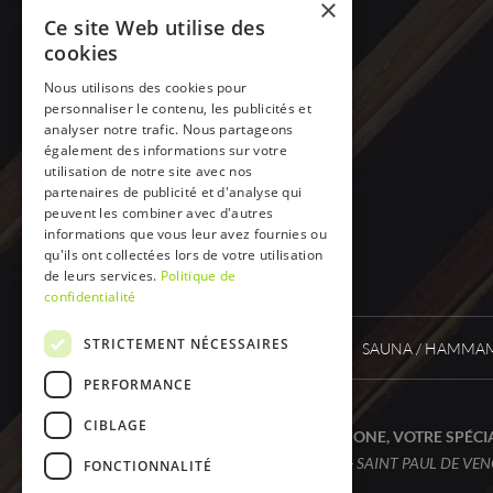
×
Ce site Web utilise des
cookies
Nous utilisons des cookies pour
personnaliser le contenu, les publicités et
analyser notre trafic. Nous partageons
également des informations sur votre
utilisation de notre site avec nos
partenaires de publicité et d'analyse qui
peuvent les combiner avec d'autres
informations que vous leur avez fournies ou
qu'ils ont collectées lors de votre utilisation
de leurs services.
Politique de
confidentialité
STRICTEMENT NÉCESSAIRES
SPA ONE
SPA
SAUNA / HAMMAM
PERFORMANCE
CIBLAGE
SPA ONE, VOTRE SPÉCIA
À
CAGNES SUR MER - SAINT PAUL DE VENC
FONCTIONNALITÉ