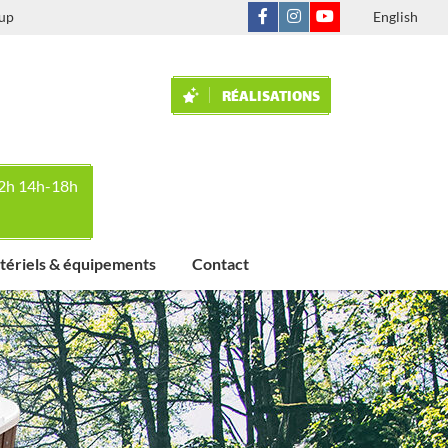
oup
English
RÉALISATIONS
12h 14h-18h
ériels & équipements
Contact