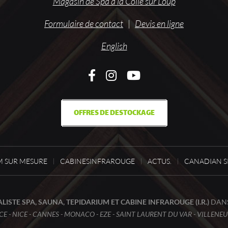
Magasin de Spa à la Colle sur Loup
Formulaire de contact
|
Devis en ligne
English
OFFRES DE DESTOCKAGE
 SUR MESURE
CABINESINFRAROUGE
ACTUS.
CANADIAN SP
LISTE SPA, SAUNA, TEPIDARIUM ET CABINE INFRAROUGE (I.R.)
DANS
E - NICE - CANNES - MONACO - EZE - SAINT LAURENT DU VAR - VILLENE