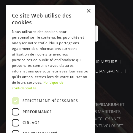
×
Ce site Web utilise des
cookies
Nous utilisons des cookies pour
OFFRES DE DESTOCKAGE
personnaliser le contenu, les publicités et
analyser notre trafic. Nous partageons
également des informations sur votre
utilisation de notre site avec nos
partenaires de publicité et d'analyse qui
SPA ONE
SPA
SAUNA / HAMMAM SUR MESURE
peuvent les combiner avec d'autres
CABINESINFRAROUGE
informations que vous leur avez fournies ou
ACTUS.
CANADIAN SPA INT.
qu'ils ont collectées lors de votre utilisation
DÉSTOCKAGE
CONTACT
de leurs services.
Politique de
confidentialité
STRICTEMENT NÉCESSAIRES
SPA ONE, VOTRE SPÉCIALISTE SPA, SAUNA, TEPIDARIUM ET
CABINE INFRAROUGE (I.R.)
DANS LES ALPES MARITIMES,
PERFORMANCE
À
CAGNES SUR MER - SAINT PAUL DE VENCE - NICE - CANNES -
CIBLAGE
MONACO - EZE - SAINT LAURENT DU VAR - VILLENEUVE LOUBET -
ANTIBES - HAUTS DE CAGNES