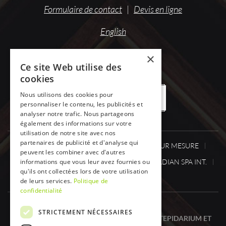
Formulaire de contact
|
Devis en ligne
English
×
Ce site Web utilise des
cookies
Nous utilisons des cookies pour
OFFRES DE DESTOCKAGE
personnaliser le contenu, les publicités et
analyser notre trafic. Nous partageons
également des informations sur votre
utilisation de notre site avec nos
partenaires de publicité et d'analyse qui
SPA ONE
SPA
SAUNA / HAMMAM SUR MESURE
peuvent les combiner avec d'autres
informations que vous leur avez fournies ou
CABINESINFRAROUGE
ACTUS.
CANADIAN SPA INT.
qu'ils ont collectées lors de votre utilisation
DÉSTOCKAGE
CONTACT
de leurs services.
Politique de
confidentialité
STRICTEMENT NÉCESSAIRES
SPA ONE, VOTRE SPÉCIALISTE SPA, SAUNA, TEPIDARIUM ET