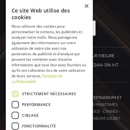
×
Ce site Web utilise des
cookies
Nous utilisons des cookies pour
OFFRES DE DESTOCKAGE
personnaliser le contenu, les publicités et
analyser notre trafic. Nous partageons
également des informations sur votre
utilisation de notre site avec nos
partenaires de publicité et d'analyse qui
SPA ONE
SPA
SAUNA / HAMMAM SUR MESURE
peuvent les combiner avec d'autres
CABINESINFRAROUGE
informations que vous leur avez fournies ou
ACTUS.
CANADIAN SPA INT.
qu'ils ont collectées lors de votre utilisation
DÉSTOCKAGE
CONTACT
de leurs services.
Politique de
confidentialité
STRICTEMENT NÉCESSAIRES
SPA ONE, VOTRE SPÉCIALISTE SPA, SAUNA, TEPIDARIUM ET
CABINE INFRAROUGE (I.R.)
DANS LES ALPES MARITIMES,
PERFORMANCE
À
CAGNES SUR MER - SAINT PAUL DE VENCE - NICE - CANNES -
CIBLAGE
MONACO - EZE - SAINT LAURENT DU VAR - VILLENEUVE LOUBET -
ANTIBES - HAUTS DE CAGNES
FONCTIONNALITÉ